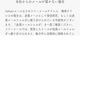
​当社からのメールが届かない場合
Yahoo!メールなどのフリーメールアドレス、携帯アド
レスの場合は、迷惑メールとして受信拒否、もしくは迷
惑メールフォルダに振り分けられている可能性がござい
ます。「迷惑メールフォルダ」を一度ご確認ください。
フリーメールでは、受信したメールが迷惑メールフォル
ダへ振り分けられると、数日中に自動的に削除されてし
まう場合がございますのでご注意ください。
シピィ店
〒915-0883
​越前市新町7-8-1 SIPY2F