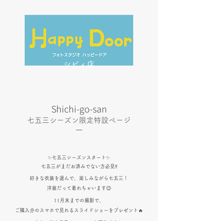
シピィ店
Shichi-go-san
七五三シーズン限定特設ページ
​ー
✨七五三シーズンスタート✨
七五三がまだお済みでない方必見‼
​
好きな衣装を選んで、楽しみながら七五三！
洋装だって着れちゃいます😉
11月末までの撮影で、
ご購入分のスマホで見れるスライドショーをプレゼント🔥