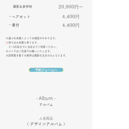
20,900円～
撮影＆参拝時
4,400円
・ヘアセット
・着付
4,400円
​​※選ぶお衣裳によってお値段がかわります。​​
※
持ち込み衣裳も承ります。
​2～3日前までに当店までご持参ください。
​※メイクはご自身でお願いいたします。
​※訪問着を着ての参拝は撮影日当日のみとなります。
予約フォームへ
​- Album -
アルバム
人気商品
​〈 デザインアルバム 〉