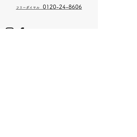
0120-24
-8606
​フリーダイヤル
大宮本店
〒910-0016
​福井市大宮3丁目25-10 岩本ブライダルハウス1F
0120-21-8606
​フリーダイヤル
大宮本店のHPはこちら